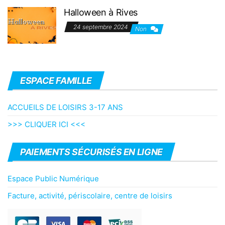
Halloween à Rives
24 septembre 2024
Non
ESPACE FAMILLE
ACCUEILS DE LOISIRS 3-17 ANS
>>> CLIQUER ICI <<<
PAIEMENTS SÉCURISÉS EN LIGNE
Espace Public Numérique
Facture, activité, périscolaire, centre de loisirs