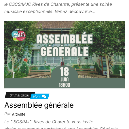
le CSCS/MJC Rives de Charente, présente une soirée
musicale exceptionnelle. Venez découvrir le…
31 mai 2026
Non
Assemblée générale
Par
ADMIN
Le CSCS/MJC Rives de Charente vous invite
chaleureusement à participer à son Assemblée Générale