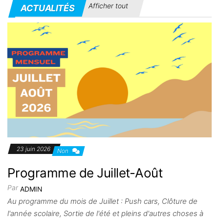
Prive Casino
se distingue par son interface soignée et sa séle
Afficher tout
ACTUALITÉS
Olympe Casino
propose une vaste sélection de jeux de hasard e
Bien que proposant une ambiance festive,
Tortuga Casino
rapp
Voor liefhebbers van online gokken biedt
Spin Panda Casino
ee
Pour ceux qui recherchent une expérience de jeu en ligne vari
Pour ceux qui recherchent une expérience de jeu en ligne dive
Bien que
Instant Casino
propose une large sélection de jeux, il
Nine Casino
offre un’esperienza di gioco online emozionante c
Voor wie op zoek is naar een online casino met een breed spe
Bei
https://kinbetde.com
können Spieler eine vielfältige Auswa
Pour une expérience de jeu en ligne divertissante et pleine d
Verde Casino Italy
offre un’esperienza di gioco online emoziona
23 juin 2026
Foxygold Casino
onderscheidt zich door een breed spelaanbod 
Non
Voor liefhebbers van spannende casinospellen en een luxe onli
Programme de Juillet-Août
If you're exploring online casinos,
King Billy
offers a wide varie
Understanding the mechanics and volatility of online slots, as 
Par
ADMIN
Betify Casino
propose une large sélection de jeux en ligne po
Au programme du mois de Juillet : Push cars, Clôture de
Box24
is an online casino offering a variety of gambling games t
l'année scolaire, Sortie de l'été et pleins d'autres choses à