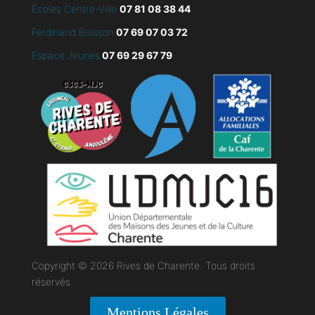
Écoles Centre-Ville
07 81 08 38 44
Ferdinand Buisson
07
69 07 03 72
Espace Jeunes
07 69 29 67 79
Copyright © 2026 Rives de Charente. Tous droits
réservés.
Mentions Légales