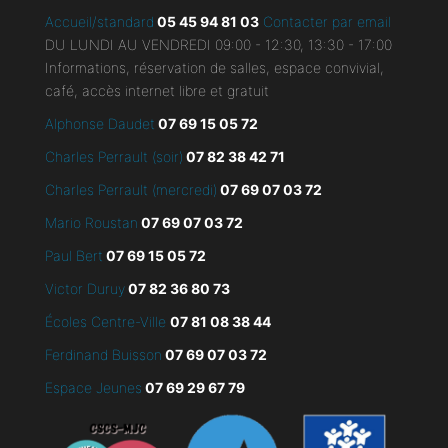
Accueil/standard
05 45 94 81 03
Contacter par email
DU LUNDI AU VENDREDI 09:00 - 12:30, 13:30 - 17:00
Informations, réservation de salles, espace convivial,
café, accès internet libre et gratuit
Alphonse Daudet
07 69 15 05 72
Charles Perrault (soir)
07 82 38 42 71
Charles Perrault (mercredi)
07 69 07 03 72
Mario Roustan
07 69 07 03 72
Paul Bert
07 69 15 05 72
Victor Duruy
07 82 36 80 73
Écoles Centre-Ville
07 81 08 38 44
Ferdinand Buisson
07
69 07 03 72
Espace Jeunes
07 69 29 67 79