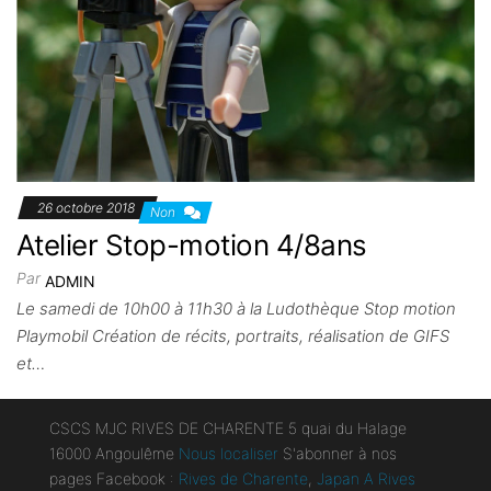
26 octobre 2018
Non
Atelier Stop-motion 4/8ans
Par
ADMIN
Le samedi de 10h00 à 11h30 à la Ludothèque Stop motion
Playmobil Création de récits, portraits, réalisation de GIFS
et…
CSCS MJC RIVES DE CHARENTE 5 quai du Halage
16000 Angoulême
Nous localiser
S'abonner à nos
pages Facebook :
Rives de Charente
,
Japan A Rives