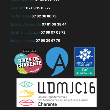
Paul Bert
07 69 15 05 72
Victor Duruy
07 82 36 80 73
Écoles Centre-Ville
07 81 08 38 44
Ferdinand Buisson
07
69 07 03 72
Espace Jeunes
07 69 29 67 79