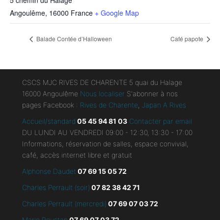
5 chemin du Halage
Angoulême
,
16000
France
+ Google Map
Balade Contée d’Halloween
Café papote
CSCS MJC RIVES DE CHARENTE 5 quai du Halage
16000 Angoulême
Nous localiser
S'abonner à nos
pages Facebook :
Rives de Charente
,
Japan A Rives
Accueil/standard
05 45 94 81 03
Contacter par email
DU LUNDI AU VENDREDI 09:00 - 12:30, 13:30 - 17:00
Informations, réservation de salles, espace convivial,
café, accès internet libre et gratuit
Alphonse Daudet
07 69 15 05 72
Charles Perrault (soir)
07 82 38 42 71
Charles Perrault (mercredi)
07 69 07 03 72
Mario Roustan
07 69 07 03 72