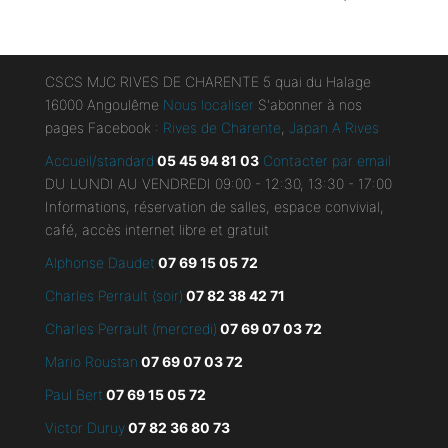
CSCS MJC RIVES DE CHARENTE 5 quai du Halage
16000 Angoulême
Nous localiser
S'abonner à nos
pages Facebook :
Rives de Charente
,
Japan A Rives
Accueil/standard
05 45 94 81 03
Contacter par email
DU LUNDI AU VENDREDI 09:00 - 12:30, 13:30 - 17:00
Informations, réservation de salles, espace convivial,
café, accès internet libre et gratuit
Alphonse Daudet
07 69 15 05 72
Charles Perrault (soir)
07 82 38 42 71
Charles Perrault (mercredi)
07 69 07 03 72
Mario Roustan
07 69 07 03 72
Paul Bert
07 69 15 05 72
Victor Duruy
07 82 36 80 73