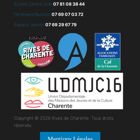
Écoles Centre-Ville
07 81 08 38 44
Ferdinand Buisson
07
69 07 03 72
Espace Jeunes
07 69 29 67 79
Copyright © 2026 Rives de Charente. Tous droits
réservés.
Mentions Légales