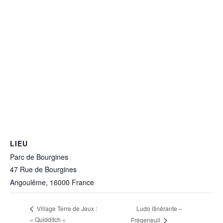
LIEU
Parc de Bourgines
47 Rue de Bourgines
Angoulême
,
16000
France
Ludo itinérante –
Village Terre de Jeux :
« Quidditch »
Frégeneuil