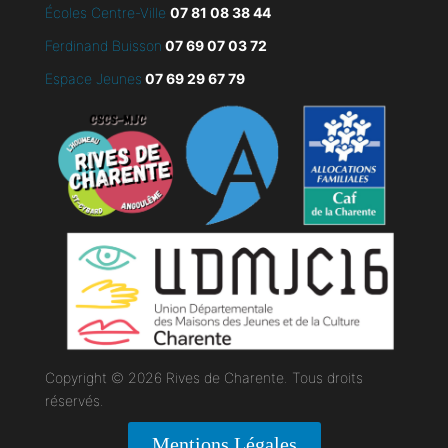
Écoles Centre-Ville
07 81 08 38 44
Ferdinand Buisson
07
69 07 03 72
Espace Jeunes
07 69 29 67 79
Copyright © 2026 Rives de Charente. Tous droits
réservés.
Mentions Légales