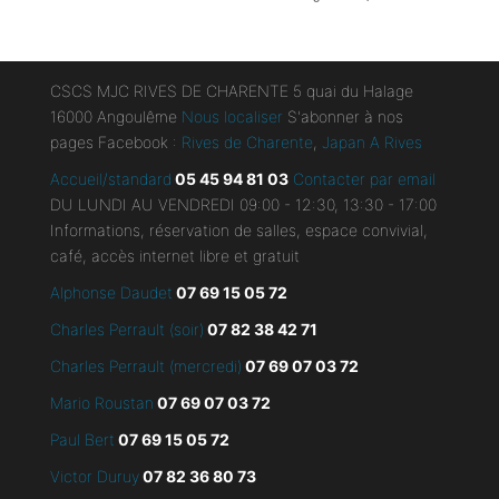
CSCS MJC RIVES DE CHARENTE 5 quai du Halage
16000 Angoulême
Nous localiser
S'abonner à nos
pages Facebook :
Rives de Charente
,
Japan A Rives
Accueil/standard
05 45 94 81 03
Contacter par email
DU LUNDI AU VENDREDI 09:00 - 12:30, 13:30 - 17:00
Informations, réservation de salles, espace convivial,
café, accès internet libre et gratuit
Alphonse Daudet
07 69 15 05 72
Charles Perrault (soir)
07 82 38 42 71
Charles Perrault (mercredi)
07 69 07 03 72
Mario Roustan
07 69 07 03 72
Paul Bert
07 69 15 05 72
Victor Duruy
07 82 36 80 73