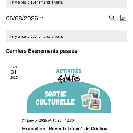
Il n’y a pas d’évènements à venir.
06/08/2026
R
N
R
M
a
e
e
S
o
v
c
C
c
i
é
i
h
Il n’y a pas d’évènements à venir.
a
h
s
l
e
g
l
e
r
a
e
Derniers Évènements passés
e
r
c
t
c
n
c
h
i
t
e
d
h
o
JAN
i
31
n
r
e
2025
o
d
i
e
e
n
e
t
v
n
r
n
u
e
d
a
e
z
e
v
s
u
É
i
É
31 janvier 2025 @ 10:30
-
12:30
v
n
v
g
Exposition “Rêver le temps” de Cristina
è
è
e
a