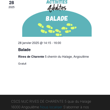
t
28
s
2025
28 janvier 2025 @ 14:15
-
16:00
Balade
Rives de Charente
5 chemin du Halage, Angoulême
Gratuit
CSCS MJC RIVES DE CHARENTE 5 quai du Halage
16000 Angoulême
Nous localiser
S'abonner à nos