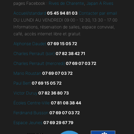
pages Facebook :
Rives de Charente
,
Japan A Rives
Accueil/standard
05 45 94 81 03
Contacter par email
DU LUNDI AU VENDREDI 09:00 - 12:30, 13:30 - 17:00
Informations, réservation de salles, espace convivial,
café, accès internet libre et gratuit
Alphonse Daudet
07 69 15 05 72
Charles Perrault (soir)
07 82 38 42 71
Charles Perrault (mercredi)
07 69 07 03 72
Mario Roustan
07 69 07 03 72
Paul Bert
07 69 15 05 72
Victor Duruy
07 82 36 80 73
Écoles Centre-Ville
07 81 08 38 44
Ferdinand Buisson
07
69 07 03 72
Espace Jeunes
07 69 29 67 79