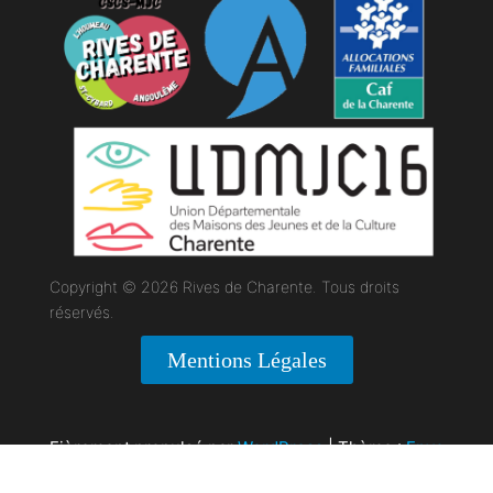
Copyright © 2026 Rives de Charente. Tous droits
réservés.
Mentions Légales
Fièrement propulsé par
WordPress
|
Thème :
Envo
Magazine