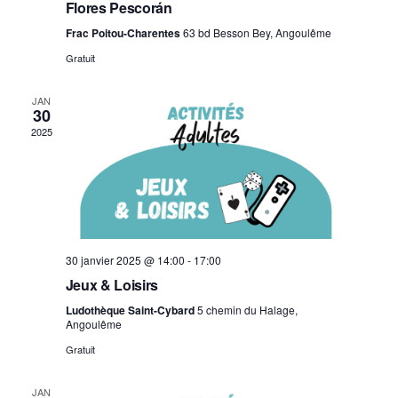
n
Flores Pescorán
n
t
d
e
e
i
Frac Poitou-Charentes
63 bd Besson Bey, Angoulême
a
m
m
o
t
Gratuit
e
e
n
n
e
n
d
t
.
JAN
30
t
e
2025
s
v
u
e
s
É
v
30 janvier 2025 @ 14:00
-
17:00
è
Jeux & Loisirs
n
e
Ludothèque Saint-Cybard
5 chemin du Halage,
Angoulême
m
Gratuit
e
n
JAN