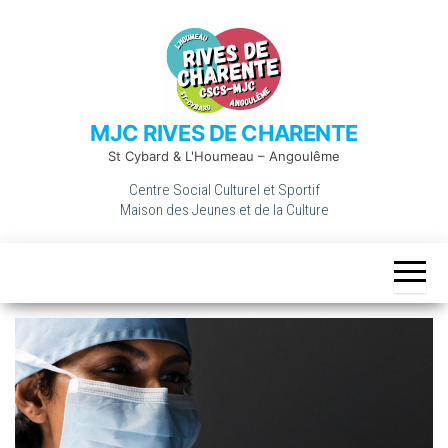
Skip
to
the
content
MJC RIVES DE CHARENTE
St Cybard & L'Houmeau – Angoulême
Centre Social Culturel et Sportif
Maison des Jeunes et de la Culture