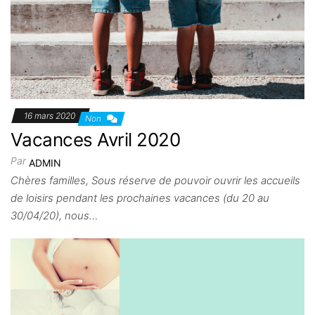
16 mars 2020
Non
Vacances Avril 2020
Par
ADMIN
Chères familles, Sous réserve de pouvoir ouvrir les accueils
de loisirs pendant les prochaines vacances (du 20 au
30/04/20), nous…