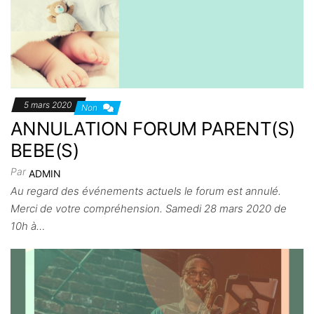
5 mars 2020
Non
ANNULATION FORUM PARENT(S)
BEBE(S)
Par
ADMIN
Au regard des événements actuels le forum est annulé.
Merci de votre compréhension. Samedi 28 mars 2020 de
10h à…