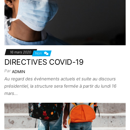
16 mars 2020
Non
DIRECTIVES COVID-19
Par
ADMIN
Au regard des événements actuels et suite au discours
présidentiel, la structure sera fermée à partir du lundi 16
mars…