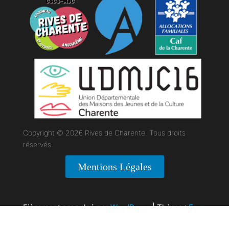
Copyright © 2026 Rives de Charente. Tous droits
réservés.
Mentions Légales
Fièrement propulsé par
WordPress
|
Thème :
Envo
Magazine