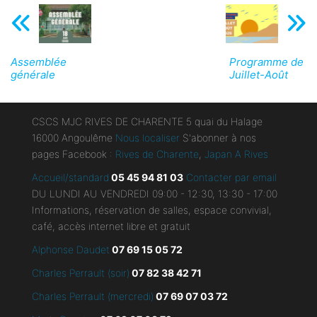
Assemblée
Programme de
générale
Juillet-Août
CSCS MJC RIVES DE CHARENTE 5 quai du Halage
16000 Angoulême
Nous localiser
S'abonner à nos
pages Facebook :
Rives de Charente
,
Japan A Rives
Accueil/standard
05 45 94 81 03
Contacter par email
DU LUNDI AU VENDREDI 09:00 - 12:30, 13:30 - 17:00
Informations, réservation de salles, espace convivial,
café, accès internet libre et gratuit
Alphonse Daudet
07 69 15 05 72
Charles Perrault (soir)
07 82 38 42 71
Charles Perrault (mercredi)
07 69 07 03 72