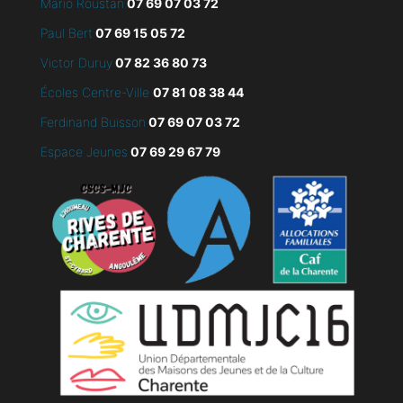
Mario Roustan
07 69 07 03 72
Paul Bert
07 69 15 05 72
Victor Duruy
07 82 36 80 73
Écoles Centre-Ville
07 81 08 38 44
Ferdinand Buisson
07
69 07 03 72
Espace Jeunes
07 69 29 67 79