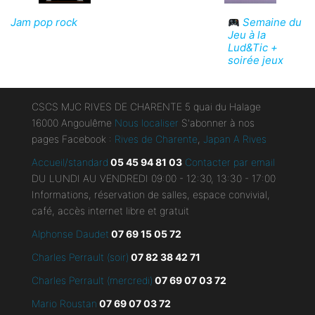
Jam pop rock
Semaine du
Jeu à la
Lud&Tic +
soirée jeux
CSCS MJC RIVES DE CHARENTE 5 quai du Halage
16000 Angoulême
Nous localiser
S'abonner à nos
pages Facebook :
Rives de Charente
,
Japan A Rives
Accueil/standard
05 45 94 81 03
Contacter par email
DU LUNDI AU VENDREDI 09:00 - 12:30, 13:30 - 17:00
Informations, réservation de salles, espace convivial,
café, accès internet libre et gratuit
Alphonse Daudet
07 69 15 05 72
Charles Perrault (soir)
07 82 38 42 71
Charles Perrault (mercredi)
07 69 07 03 72
Mario Roustan
07 69 07 03 72