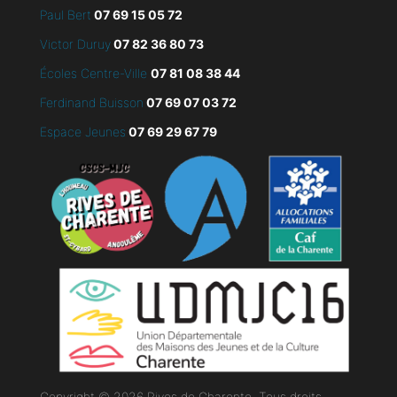
Paul Bert
07 69 15 05 72
Victor Duruy
07 82 36 80 73
Écoles Centre-Ville
07 81 08 38 44
Ferdinand Buisson
07
69 07 03 72
Espace Jeunes
07 69 29 67 79
Copyright © 2026 Rives de Charente. Tous droits