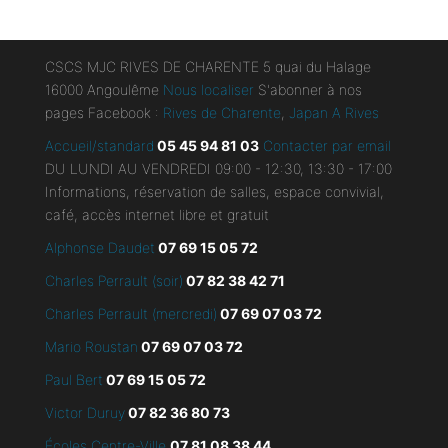
CSCS MJC RIVES DE CHARENTE 5 quai du Halage
16000 Angoulême
Nous localiser
S'abonner à nos
pages Facebook :
Rives de Charente
,
Japan A Rives
Accueil/standard
05 45 94 81 03
Contacter par email
DU LUNDI AU VENDREDI 09:00 - 12:30, 13:30 - 17:00
Informations, réservation de salles, espace convivial,
café, accès internet libre et gratuit
Alphonse Daudet
07 69 15 05 72
Charles Perrault (soir)
07 82 38 42 71
Charles Perrault (mercredi)
07 69 07 03 72
Mario Roustan
07 69 07 03 72
Paul Bert
07 69 15 05 72
Victor Duruy
07 82 36 80 73
Écoles Centre-Ville
07 81 08 38 44