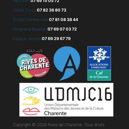
Paul Bert
07 69 15 05 72
Victor Duruy
07 82 36 80 73
Écoles Centre-Ville
07 81 08 38 44
Ferdinand Buisson
07
69 07 03 72
Espace Jeunes
07 69 29 67 79
Copyright © 2026 Rives de Charente. Tous droits