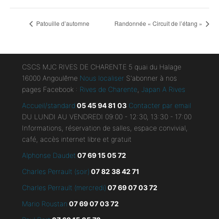
Patouille d’automne
Randonnée « Circuit de l’étang »
CSCS MJC RIVES DE CHARENTE 5 quai du Halage
16000 Angoulême
Nous localiser
S'abonner à nos
pages Facebook :
Rives de Charente
,
Japan A Rives
Accueil/standard
05 45 94 81 03
Contacter par email
DU LUNDI AU VENDREDI 09:00 - 12:30, 13:30 - 17:00
Informations, réservation de salles, espace convivial,
café, accès internet libre et gratuit
Alphonse Daudet
07 69 15 05 72
Charles Perrault (soir)
07 82 38 42 71
Charles Perrault (mercredi)
07 69 07 03 72
Mario Roustan
07 69 07 03 72