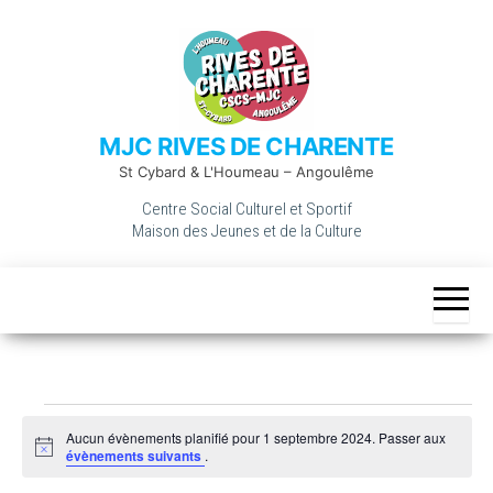
Skip
to
the
content
MJC RIVES DE CHARENTE
St Cybard & L'Houmeau – Angoulême
Centre Social Culturel et Sportif
Maison des Jeunes et de la Culture
Évènements
Aucun évènements planifié pour 1 septembre 2024. Passer aux
for
N
évènements suivants
.
o
1
t