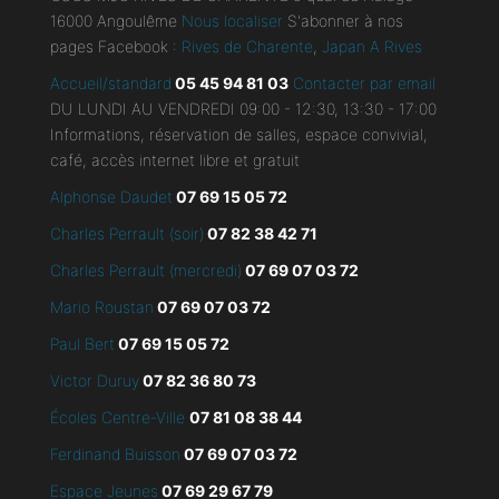
16000 Angoulême
Nous localiser
S'abonner à nos
pages Facebook :
Rives de Charente
,
Japan A Rives
Accueil/standard
05 45 94 81 03
Contacter par email
DU LUNDI AU VENDREDI 09:00 - 12:30, 13:30 - 17:00
Informations, réservation de salles, espace convivial,
café, accès internet libre et gratuit
Alphonse Daudet
07 69 15 05 72
Charles Perrault (soir)
07 82 38 42 71
Charles Perrault (mercredi)
07 69 07 03 72
Mario Roustan
07 69 07 03 72
Paul Bert
07 69 15 05 72
Victor Duruy
07 82 36 80 73
Écoles Centre-Ville
07 81 08 38 44
Ferdinand Buisson
07
69 07 03 72
Espace Jeunes
07 69 29 67 79