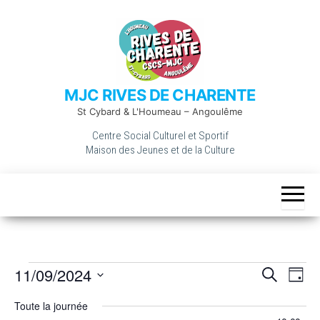
Skip
to
the
content
MJC RIVES DE CHARENTE
St Cybard & L'Houmeau – Angoulême
Centre Social Culturel et Sportif
Maison des Jeunes et de la Culture
Évènements
11/09/2024
R
N
R
J
a
e
e
for
S
o
v
c
c
Toute la journée
u
11
é
i
h