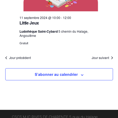
e
v
u
11 septembre 2024 @ 10:00
-
12:00
e
Little Jeux
s
Ludothèque Saint-Cybard
5 chemin du Halage,
É
Angoulême
v
Gratuit
è
n
Jour précédent
Jour suivant
e
m
e
S’abonner au calendrier
n
t
s
CSCS MJC RIVES DE CHARENTE 5 quai du Halage