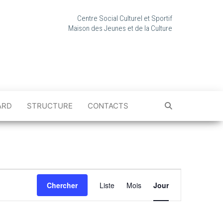
Centre Social Culturel et Sportif
Maison des Jeunes et de la Culture
ARD
STRUCTURE
CONTACTS
N
a
Chercher
Liste
Mois
Jour
v
i
g