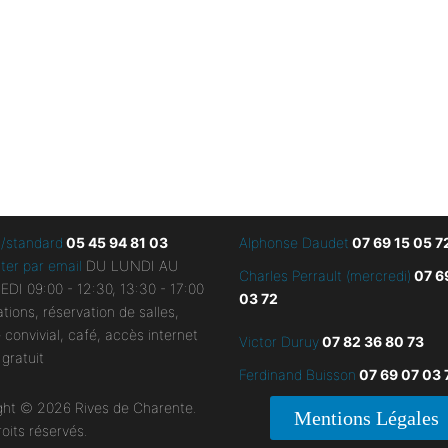
l/standard
05 45 94 81 03
Alphonse Daudet
07 69 15 05 7
ter par email
DU LUNDI AU
Charles Perrault (mercredi)
07 6
DI 09:00 - 12:30, 13:30 - 17:00
03 72
tions, réservation de salles,
convivial, café, accès internet
Victor Duruy
07 82 36 80 73
 gratuit
Ferdinand Buisson
07
69 07 03 
ght © 2026 Rives de Charente.
Mentions Légales
oits réservés.