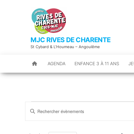
Skip
to
the
content
MJC RIVES DE CHARENTE
St Cybard & L'Houmeau – Angoulême
AGENDA
ENFANCE 3 À 11 ANS
JE
Évènements
R
S
e
for
a
c
19
i
h
septembre
s