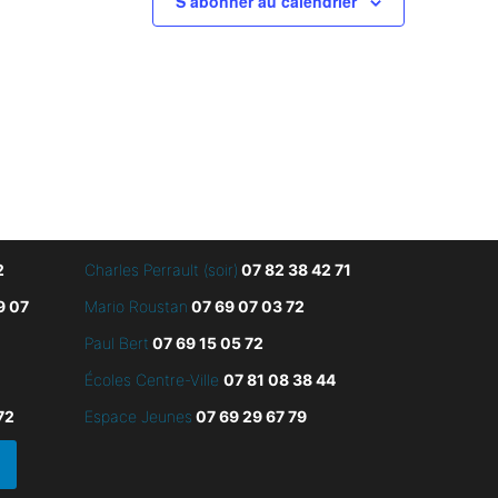
S’abonner au calendrier
2
Charles Perrault (soir)
07 82 38 42 71
9 07
Mario Roustan
07 69 07 03 72
Paul Bert
07 69 15 05 72
Écoles Centre-Ville
07 81 08 38 44
72
Espace Jeunes
07 69 29 67 79