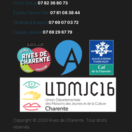
Victor Duruy
07 82 36 80 73
Écoles Centre-Ville
07 81 08 38 44
Ferdinand Buisson
07
69 07 03 72
Espace Jeunes
07 69 29 67 79
Copyright © 2026 Rives de Charente. Tous droits
réservés.