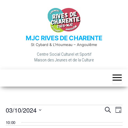
Skip
to
the
content
MJC RIVES DE CHARENTE
St Cybard & L'Houmeau – Angoulême
Centre Social Culturel et Sportif
Maison des Jeunes et de la Culture
Évènements
03/10/2024
R
N
R
J
a
e
e
for
S
o
v
c
c
10:00
u
3
é
i
h