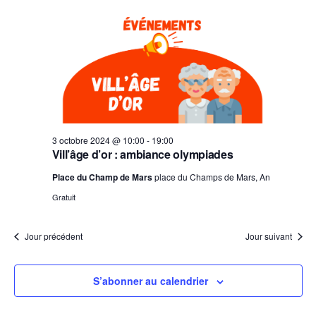
h
r
l
e
g
octobre
e
r
a
e
2024
r
c
t
c
c
h
i
t
e
h
o
i
n
e
o
d
e
e
n
t
v
n
n
3 octobre 2024 @ 10:00
-
19:00
u
e
Vill’âge d’or : ambiance olympiades
a
e
z
v
s
Place du Champ de Mars
place du Champs de Mars, An
u
i
É
Gratuit
v
n
g
è
e
a
n
Jour précédent
Jour suivant
t
d
e
i
a
m
o
t
e
S’abonner au calendrier
n
n
e
d
t
.