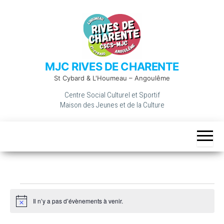
Skip
to
the
content
MJC RIVES DE CHARENTE
St Cybard & L'Houmeau – Angoulême
Centre Social Culturel et Sportif
Maison des Jeunes et de la Culture
Évènements
Il n’y a pas d’évènements à venir.
N
o
t