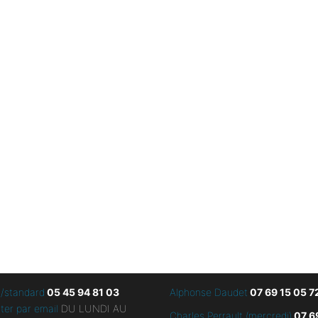
l/standard
05 45 94 81 03
Alphonse Daudet
07 69 15 05 7
ter par email
DU LUNDI AU
Charles Perrault (mercredi)
07 6