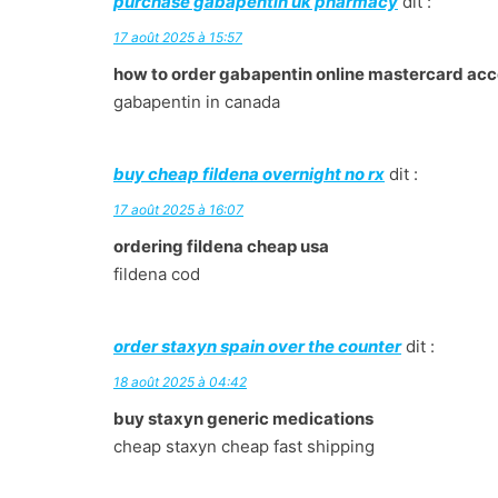
purchase gabapentin uk pharmacy
dit :
17 août 2025 à 15:57
how to order gabapentin online mastercard ac
gabapentin in canada
buy cheap fildena overnight no rx
dit :
17 août 2025 à 16:07
ordering fildena cheap usa
fildena cod
order staxyn spain over the counter
dit :
18 août 2025 à 04:42
buy staxyn generic medications
cheap staxyn cheap fast shipping