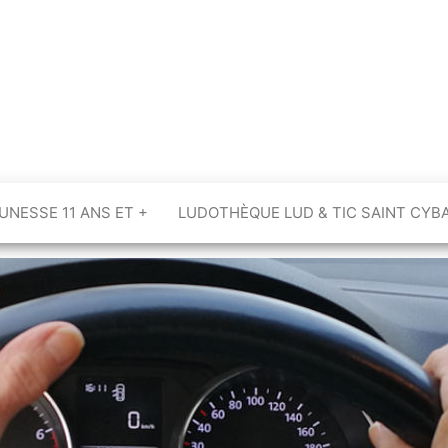
UNESSE 11 ANS ET +
LUDOTHÈQUE LUD & TIC SAINT CYB