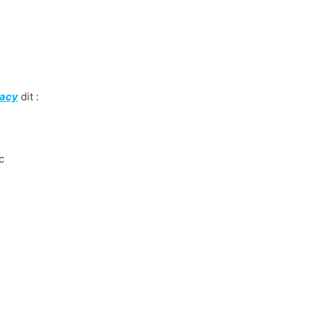
g
macy
dit :
c