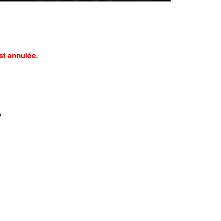
st annulée.
»