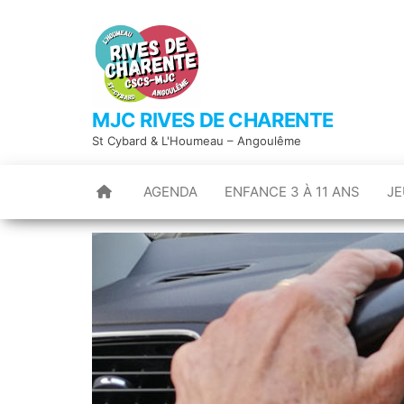
Skip
to
the
content
MJC RIVES DE CHARENTE
St Cybard & L'Houmeau – Angoulême
AGENDA
ENFANCE 3 À 11 ANS
JE