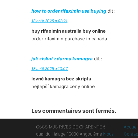
how to order rifaximin usa buying
dit :
18 août 2025 à 08:21
buy rifaximin australia buy online
order rifaximin purchase in canada
jak získat zdarma kamagra
dit :
18 août 2025 à 10:07
levné kamagra bez skriptu
nejlepší kamagra ceny online
Les commentaires sont fermés.
CSCS MJC RIVES DE CHARENTE 5
Accuei
quai du Halage 16000 Angoulême
Nous
Contac