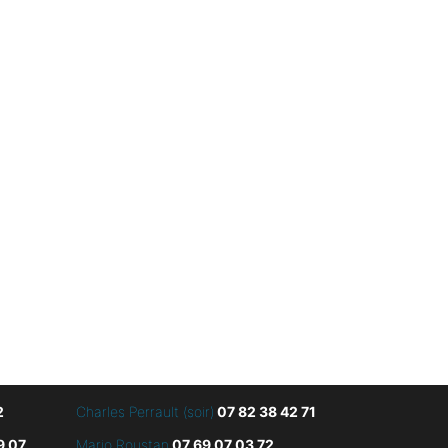
2
Charles Perrault (soir)
07 82 38 42 71
9 07
Mario Roustan
07 69 07 03 72