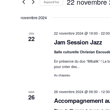
22 novembre
e
Aujourd’hui
i
r
S
r
c
é
m
h
novembre 2024
l
o
e
e
t
e
22 novembre 2024 @ 19:00
-
22:00
VEN
c
t
-
22
Jam Session Jazz
t
n
c
i
a
l
Salle culturelle Christian Escou
v
o
é
i
n
.
En présence du duo “Mibalik” ! La ba
g
n
R
pour créer des…
a
e
e
Au chapeau
t
z
c
i
u
h
o
n
e
26 novembre 2024 @ 09:30
-
12:30
MAR
n
26
e
r
Accompagnement au
d
d
c
e
a
h