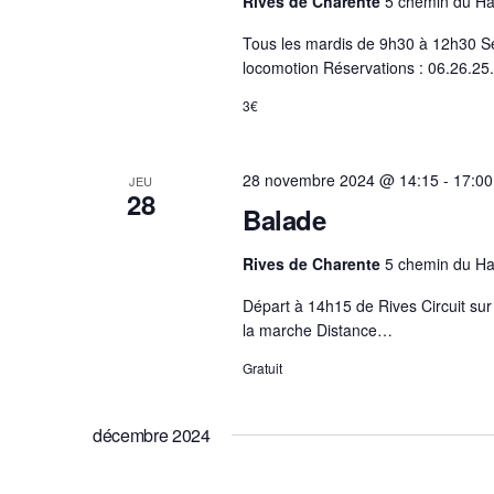
Rives de Charente
5 chemin du Ha
v
t
e
u
Tous les mardis de 9h30 à 12h30 Se
e
r
e
locomotion Réservations : 06.26.2
.
É
s
v
3€
É
è
v
n
è
28 novembre 2024 @ 14:15
-
17:00
JEU
e
n
28
Balade
m
e
e
m
Rives de Charente
5 chemin du Ha
n
e
t
n
Départ à 14h15 de Rives Circuit sur 
t
s
la marche Distance…
s
p
Gratuit
a
r
décembre 2024
m
o
t