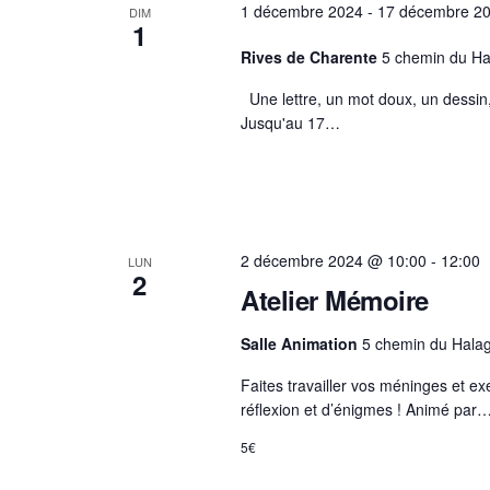
1 décembre 2024
-
17 décembre 2
DIM
-
1
c
Rives de Charente
5 chemin du Ha
l
Une lettre, un mot doux, un dessin,
é
Jusqu'au 17…
.
2 décembre 2024 @ 10:00
-
12:00
LUN
2
Atelier Mémoire
Salle Animation
5 chemin du Hala
Faites travailler vos méninges et e
réflexion et d’énigmes ! Animé par
5€