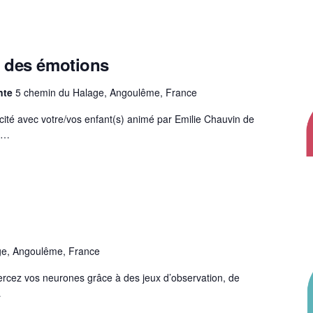
 des émotions
ente
5 chemin du Halage, Angoulême, France
ité avec votre/vos enfant(s) animé par Emilie Chauvin de
er…
ge, Angoulême, France
xercez vos neurones grâce à des jeux d’observation, de
…