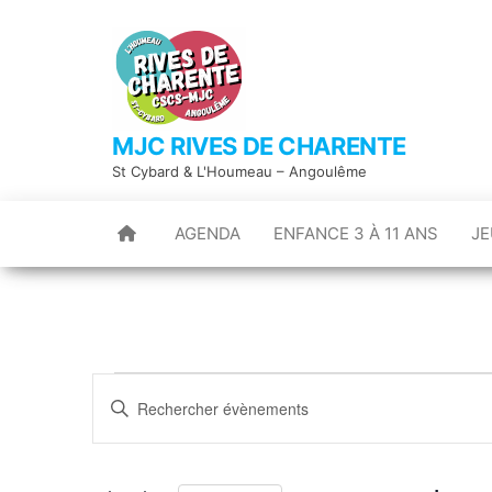
Skip
to
the
content
MJC RIVES DE CHARENTE
St Cybard & L'Houmeau – Angoulême
AGENDA
ENFANCE 3 À 11 ANS
JE
Évènements
R
S
e
a
c
i
h
s