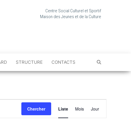
Centre Social Culturel et Sportif
Maison des Jeunes et de la Culture
ARD
STRUCTURE
CONTACTS
N
a
Chercher
Liste
Mois
Jour
v
i
g