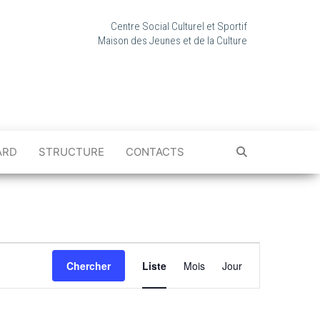
Centre Social Culturel et Sportif
Maison des Jeunes et de la Culture
ARD
STRUCTURE
CONTACTS
N
a
Chercher
Liste
Mois
Jour
v
i
g