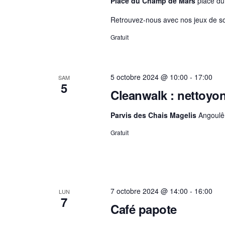
Place du Champ de Mars
place d
v
t
e
u
Retrouvez-nous avec nos jeux de soc
e
r
e
.
É
Gratuit
s
v
É
è
v
n
è
5 octobre 2024 @ 10:00
-
17:00
SAM
5
e
n
Cleanwalk : nettoyon
m
e
e
m
Parvis des Chais Magelis
Angoulê
n
e
Gratuit
t
n
t
s
s
p
a
r
7 octobre 2024 @ 14:00
-
16:00
LUN
m
7
Café papote
o
t