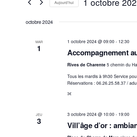
1 octobre 20
e
Aujourd’hui
i
r
S
r
c
é
m
h
octobre 2024
l
o
e
e
t
e
1 octobre 2024 @ 09:00
-
12:30
MAR
c
t
-
1
Accompagnement au
t
n
c
i
a
l
Rives de Charente
5 chemin du Ha
v
o
é
i
n
.
Tous les mardis à 9h30 Service pou
g
n
R
Réservations : 06.26.25.58.37 / ad
a
e
e
3€
t
z
c
i
u
h
o
n
e
3 octobre 2024 @ 10:00
-
19:00
JEU
n
3
e
r
Vill’âge d’or : ambi
d
d
c
e
a
h