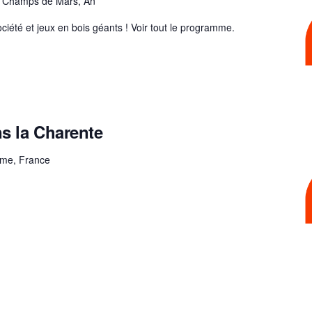
u Champs de Mars, An
iété et jeux en bois géants ! Voir tout le programme.
s la Charente
me, France