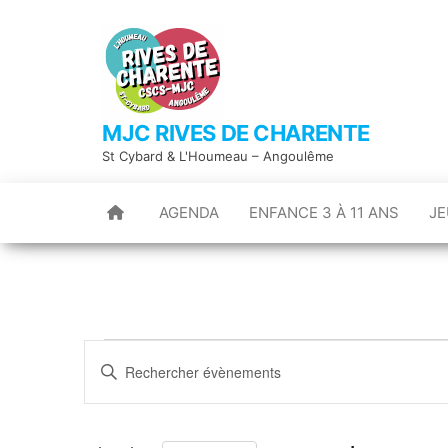
Skip
to
the
content
MJC RIVES DE CHARENTE
St Cybard & L'Houmeau – Angoulême
AGENDA
ENFANCE 3 À 11 ANS
JE
Évènements
R
S
e
a
c
i
h
s