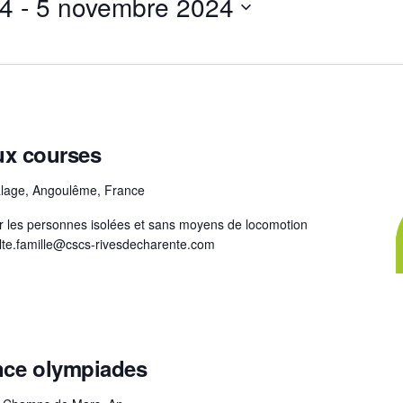
24
 - 
5 novembre 2024
x courses
lage, Angoulême, France
r les personnes isolées et sans moyens de locomotion
ulte.famille@cscs-rivesdecharente.com
ance olympiades