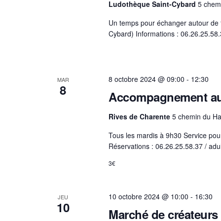
Ludothèque Saint-Cybard
5 chem
-
c
Un temps pour échanger autour de f
Cybard) Informations : 06.26.25.58
l
é
.
8 octobre 2024 @ 09:00
-
12:30
MAR
8
Accompagnement au
Rives de Charente
5 chemin du Ha
Tous les mardis à 9h30 Service pou
Réservations : 06.26.25.58.37 / ad
3€
10 octobre 2024 @ 10:00
-
16:30
JEU
10
Marché de créateurs 