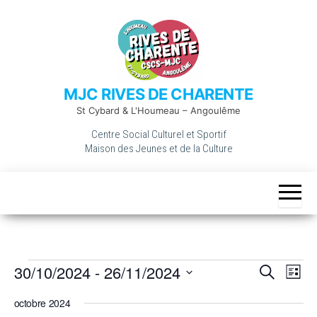
Skip
to
the
content
MJC RIVES DE CHARENTE
St Cybard & L'Houmeau – Angoulême
Centre Social Culturel et Sportif
Maison des Jeunes et de la Culture
Évènements
30/10/2024
 - 
26/11/2024
R
N
R
L
a
e
e
S
i
v
c
c
octobre 2024
s
é
i
h