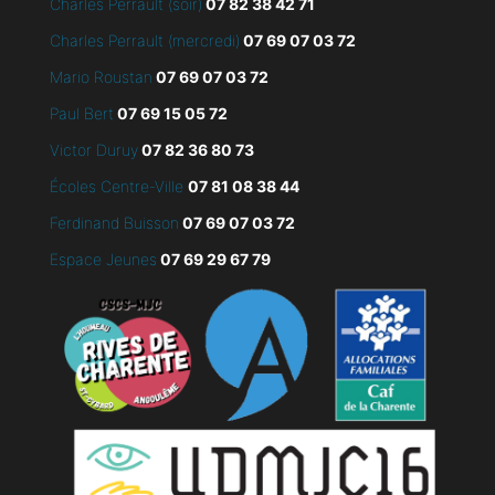
Charles Perrault (soir)
07 82 38 42 71
Charles Perrault (mercredi)
07 69 07 03 72
Mario Roustan
07 69 07 03 72
Paul Bert
07 69 15 05 72
Victor Duruy
07 82 36 80 73
Écoles Centre-Ville
07 81 08 38 44
Ferdinand Buisson
07
69 07 03 72
Espace Jeunes
07 69 29 67 79