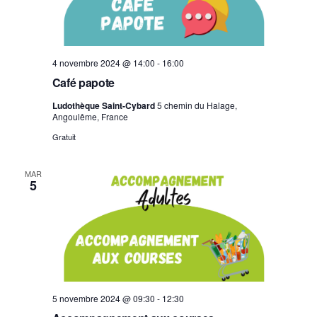
e
v
u
e
4 novembre 2024 @ 14:00
-
16:00
s
Café papote
É
Ludothèque Saint-Cybard
5 chemin du Halage,
v
Angoulême, France
è
Gratuit
n
e
MAR
m
5
e
n
t
s
5 novembre 2024 @ 09:30
-
12:30